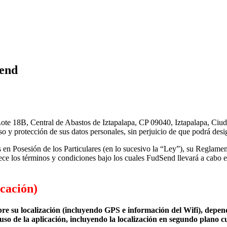
send
ote 18B, Central de Abastos de Iztapalapa, CP 09040, Iztapalapa, 
uso y protección de sus datos personales, sin perjuicio de que podrá des
en Posesión de los Particulares (en lo sucesivo la “Ley”), su Reglamen
ece los términos y condiciones bajo los cuales FudSend llevará a cabo el
cación)
bre su localización (incluyendo GPS e información del Wifi), depend
o de la aplicación, incluyendo la localización en segundo plano cua