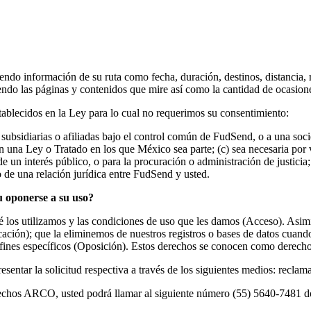
ndo información de su ruta como fecha, duración, destinos, distancia,
ndo las páginas y contenidos que mire así como la cantidad de ocasione
stablecidos en la Ley para lo cual no requerimos su consentimiento:
, subsidiarias o afiliadas bajo el control común de FudSend, o a una s
en una Ley o Tratado en los que México sea parte; (c) sea necesaria por 
e un interés público, o para la procuración o administración de justicia;
o de una relación jurídica entre FudSend y usted.
u oponerse a su uso?
 los utilizamos y las condiciones de uso que les damos (Acceso). Asimi
icación); que la eliminemos de nuestros registros o bases de datos cua
a fines específicos (Oposición). Estos derechos se conocen como dere
entar la solicitud respectiva a través de los siguientes medios: reclama
erechos ARCO, usted podrá llamar al siguiente número (55) 5640-7481 do