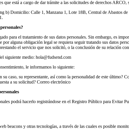
s que está a cargo de dar trámite a las solicitudes de derechos ARCO, s
ng b) Domicilio: Calle 1, Manzana 1, Lote 18B, Central de Abastos de
1.
 personales?
gado para el tratamiento de sus datos personales. Sin embargo, es impo
e por alguna obligación legal se requiera seguir tratando sus datos pers
stando el servicio que nos solicitó, o la conclusión de su relación con
s del siguiente medio: hola@fudsend.com
onsentimiento, le informamos lo siguiente:
 en su caso, su representante, así como la personalidad de este último? C
esta a su solicitud? Correo electrónico
personales
sonales podrá hacerlo registrándose en el Registro Público para Evitar
eb beacons y otras tecnologías, a través de las cuales es posible moni