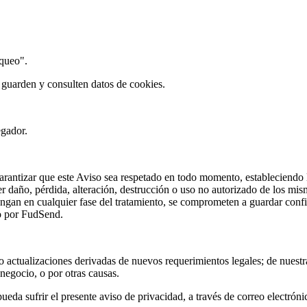
oqueo".
b guarden y consulten datos de cookies.
egador.
antizar que este Aviso sea respetado en todo momento, estableciendo la
quier daño, pérdida, alteración, destrucción o uso no autorizado de los 
rvengan en cualquier fase del tratamiento, se comprometen a guardar con
to por FudSend.
o actualizaciones derivadas de nuevos requerimientos legales; de nuestr
negocio, o por otras causas.
a sufrir el presente aviso de privacidad, a través de correo electró